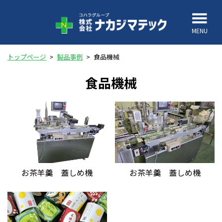
MENU
トップページ
>
製品事例
>
食品機械
食品機械
お茶羊羹 蓋しめ機
お茶羊羹 蓋しめ機